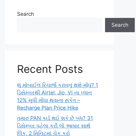
Search
Search
Recent Posts
શું મોબાઈલ રિચાર્જ કરાવવું થશે મોંઘું? 1
ડિસેમ્બરથી Airtel, Jio, Vi ના પ્લાન
12% સુધી મોંઘા થવાના સંકેત –
Recharge Plan Price Hike
તમારું PAN કાર્ડ થઈ શકે છે બંધ? 31
ડિસેમ્બર પહેલા કરી લો આધાર સાથે
લિંક, 2 મિનિટમાં ચેક કરો