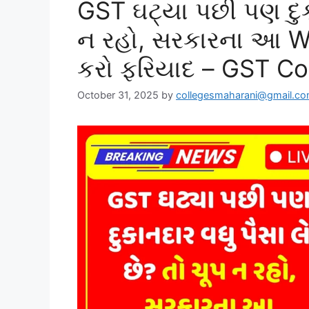
GST ઘટ્યા પછી પણ દુકા
ન રહો, સરકારના આ W
કરો ફરિયાદ – GST Co
October 31, 2025
by
collegesmaharani@gmail.c