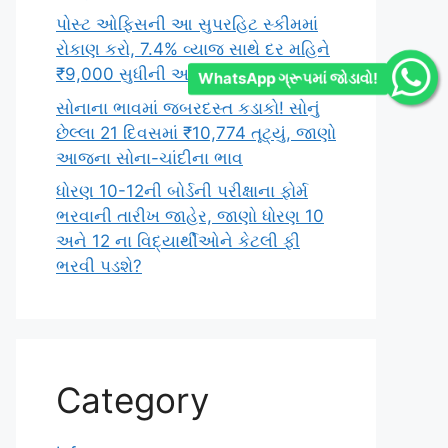
પોસ્ટ ઓફિસની આ સુપરહિટ સ્કીમમાં
રોકાણ કરો, 7.4% વ્યાજ સાથે દર મહિને
₹9,000 સુધીની આવક મેળવો
WhatsApp ગ્રૂપમાં જોડાવો!
સોનાના ભાવમાં જબરદસ્ત કડાકો! સોનું
છેલ્લા 21 દિવસમાં ₹10,774 તૂટ્યું, જાણો
આજના સોના-ચાંદીના ભાવ
ધોરણ 10-12ની બોર્ડની પરીક્ષાના ફોર્મ
ભરવાની તારીખ જાહેર, જાણો ધોરણ 10
અને 12 ના વિદ્યાર્થીઓને કેટલી ફી
ભરવી પડશે?
Category