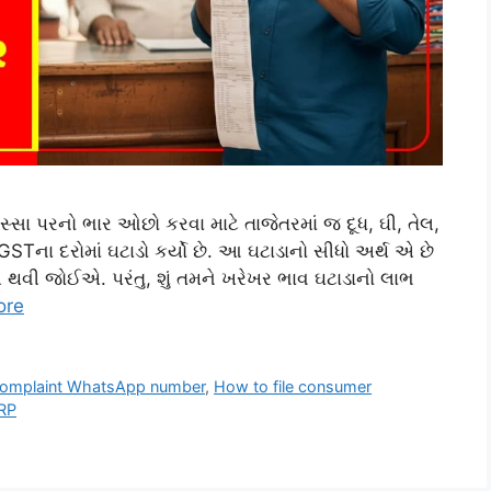
સા પરનો ભાર ઓછો કરવા માટે તાજેતરમાં જ દૂધ, ઘી, તેલ,
 GSTના દરોમાં ઘટાડો કર્યો છે. આ ઘટાડાનો સીધો અર્થ એ છે
 થવી જોઈએ. પરંતુ, શું તમને ખરેખર ભાવ ઘટાડાનો લાભ
ore
omplaint WhatsApp number
,
How to file consumer
MRP