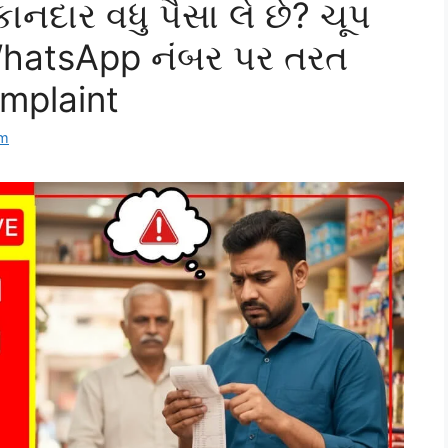
નદાર વધુ પૈસા લે છે? ચૂપ
hatsApp નંબર પર તરત
mplaint
om