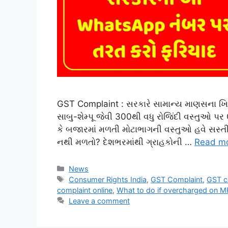
GST Complaint : સરકારે સામાન્ય માણસના ખિસ્
સાબુ-શેમ્પૂ જેવી 300થી વધુ રોજિંદી વસ્તુઓ પર
કે બજારમાં મળતી મોટાભાગની વસ્તુઓ હવે સસ્તી
નથી મળતો? દેશભરમાંથી ગ્રાહકોની …
Read m
Categories
News
Tags
Consumer Rights India
,
GST Complaint
,
GST c
complaint online
,
What to do if overcharged on 
Leave a comment