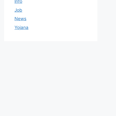
Info
Job
News
Yojana