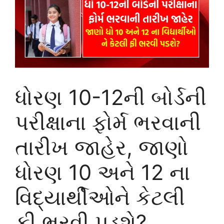
ધોરણ 10-12ની બોર્ડની
પરીક્ષાના ફોર્મ ભરવાની
તારીખ જાહેર, જાણો
ધોરણ 10 અને 12 ના
વિદ્યાર્થીઓને કેટલી
ફી ભરવી પડશે?