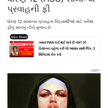
પ્રવાહની ફી
ધોરણ 12 સામાન્ય પ્રવાહના વિદ્યાર્થીઓ માટે પરીક્ષા
ફીનું માળખું નીચે મુજબ છે:
તમારું PAN કાર્ડ થઈ શકે છે બંધ? 31
ડિસેમ્બર પહેલા કરી લો આધાર સાથે લિંક, 2
મિનિટમાં ચેક કરો