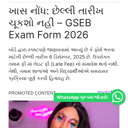
ખાસ નોંધ: છેલ્લી તારીખ
ચૂકશો નહીં – GSEB
Exam Form 2026
બોર્ડ દ્વારા સ્પષ્ટપણે જણાવવામાં આવ્યું છે કે ફોર્મ ભરવા
માટેની છેલ્લી તારીખ 6 ડિસેમ્બર, 2025 છે. ઉપરોક્ત
તમામ ફી માં લેઇટ ફી (Late Fee) નો સમાવેશ થતો નથી.
તેથી, તમામ શાળાઓ અને વિદ્યાર્થીઓએ સમયસર
પ્રક્રિયા પૂર્ણ કરવી હિતાવહ છે.
WhatsApp ગ્રૂપમાં જોડાવો!