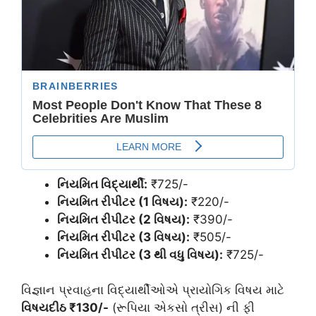
નિયમિત વિદ્યાર્થી:
₹725/-
નિયમિત રીપીટર (1 વિષય):
₹220/-
નિયમિત રીપીટર (2 વિષય):
₹390/-
નિયમિત રીપીટર (3 વિષય):
₹505/-
નિયમિત રીપીટર (3 થી વધુ વિષય):
₹725/-
વિજ્ઞાન પ્રવાહના વિદ્યાર્થીઓએ પ્રાયોગિક વિષય માટે
વિષયદીઠ ₹130/-
(રૂપિયા એકસો ત્રીસ) ની ફી