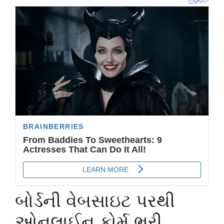
બોર્ડની વેબસાઇટ પરથી
ઓનલાઈન ફોર્મ ભરી