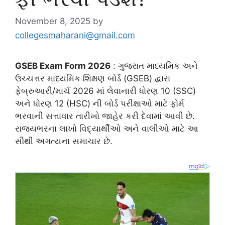
November 8, 2025
by
collegesmaharani@gmail.com
GSEB Exam Form 2026
: ગુજરાત માધ્યમિક અને
ઉચ્ચત્તર માધ્યમિક શિક્ષણ બોર્ડ (GSEB) દ્વારા
ફેબ્રુઆરી/માર્ચ 2026 માં લેવાનારી ધોરણ 10 (SSC)
અને ધોરણ 12 (HSC) ની બોર્ડ પરીક્ષાઓ માટે ફોર્મ
ભરવાની સત્તાવાર તારીખો જાહેર કરી દેવામાં આવી છે.
રાજ્યભરના લાખો વિદ્યાર્થીઓ અને વાલીઓ માટે આ
સૌથી અગત્યના સમાચાર છે.