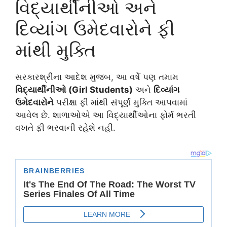
વિદ્યાર્થીનીઓ અને
દિવ્યાંગ ઉમેદવારોને ફી
માંથી મુક્તિ
સરકારશ્રીના આદેશ મુજબ, આ વર્ષે પણ તમામ
વિદ્યાર્થીનીઓ (Girl Students)
અને
દિવ્યાંગ
ઉમેદવારોને
પરીક્ષા ફી માંથી સંપૂર્ણ મુક્તિ આપવામાં
આવેલ છે. શાળાઓએ આ વિદ્યાર્થીઓના ફોર્મ ભરતી
વખતે ફી ભરવાની રહેશે નહીં.