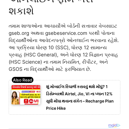
શકાશે
તમામ શાળાઓના આચાર્યોએ બોર્ડની સત્તાવાર વેબસાઇટ
gseb.org અથવા gsebeservice.com પરથી પોતાના
વિદ્યાર્થીઓના આવેદનપત્રો ઓનલાઈન ભરવાના રહેશે.
આ પ્રક્રિયા ધોરણ 10 (SSC), ધોરણ 12 સામાન્ય
પ્રવાહ (HSC General), અને ધોરણ 12 વિજ્ઞાન પ્રવાહ
(HSC Science) ના તમામ નિયમિત, રીપીટર, અને
GSOS ના વિદ્યાર્થીઓ માટે ફરજિયાત છે.
શું મોબાઈલ રિચાર્જ કરાવવું થશે મોંઘું? 1
ડિસેમ્બરથી Airtel, Jio, Vi ના પ્લાન 12%
સુધી મોંઘા થવાના સંકેત – Recharge Plan
Price Hike