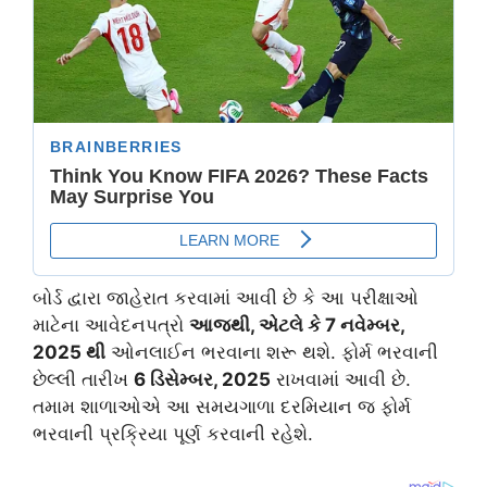
બોર્ડ દ્વારા જાહેરાત કરવામાં આવી છે કે આ પરીક્ષાઓ
માટેના આવેદનપત્રો
આજથી, એટલે કે 7 નવેમ્બર,
2025 થી
ઓનલાઈન ભરવાના શરૂ થશે. ફોર્મ ભરવાની
છેલ્લી તારીખ
6 ડિસેમ્બર, 2025
રાખવામાં આવી છે.
તમામ શાળાઓએ આ સમયગાળા દરમિયાન જ ફોર્મ
ભરવાની પ્રક્રિયા પૂર્ણ કરવાની રહેશે.