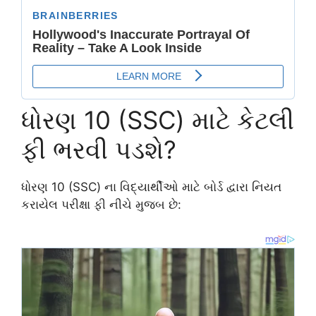
ધોરણ 10 (SSC) માટે કેટલી
ફી ભરવી પડશે?
ધોરણ 10 (SSC) ના વિદ્યાર્થીઓ માટે બોર્ડ દ્વારા નિયત
કરાયેલ પરીક્ષા ફી નીચે મુજબ છે: