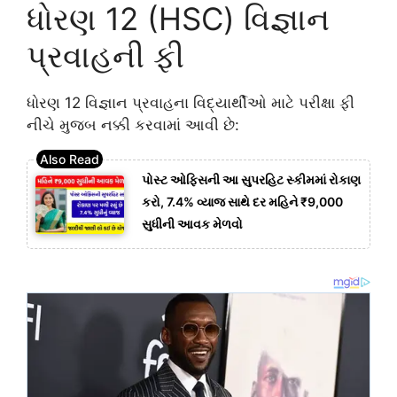
ધોરણ 12 (HSC) વિજ્ઞાન
પ્રવાહની ફી
ધોરણ 12 વિજ્ઞાન પ્રવાહના વિદ્યાર્થીઓ માટે પરીક્ષા ફી
નીચે મુજબ નક્કી કરવામાં આવી છે:
પોસ્ટ ઓફિસની આ સુપરહિટ સ્કીમમાં રોકાણ
કરો, 7.4% વ્યાજ સાથે દર મહિને ₹9,000
સુધીની આવક મેળવો