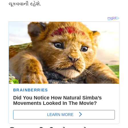
ચૂકવવાની રહેશે.