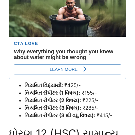
નિયમિત વિદ્યાર્થી:
₹425/-
નિયમિત રીપીટર (1 વિષય):
₹155/-
નિયમિત રીપીટર (2 વિષય):
₹225/-
નિયમિત રીપીટર (3 વિષય):
₹285/-
નિયમિત રીપીટર (3 થી વધુ વિષય):
₹415/-
ધોરણ 12 (HSC) સામાન્ય