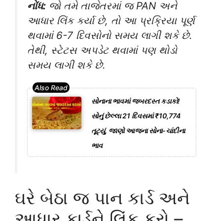
નોંધ:
જો તમે તાજેતરમાં જ PAN અને
આધાર લિંક કર્યા છે, તો આ પ્રક્રિયા પૂર્ણ
થવામાં 6-7 દિવસોનો સમય લાગી શકે છે.
તેથી, સ્ટેટસ અપડેટ થવામાં પણ થોડો
સમય લાગી શકે છે.
સોનાના ભાવમાં જબરદસ્ત કડાકો!
સોનું છેલ્લા 21 દિવસમાં ₹10,774
તૂટ્યું, જાણો આજના સોના-ચાંદીના
ભાવ
ઘરે બેઠા જ પાન કાર્ડ અને
આધાર કાર્ડને લિંક કરો –