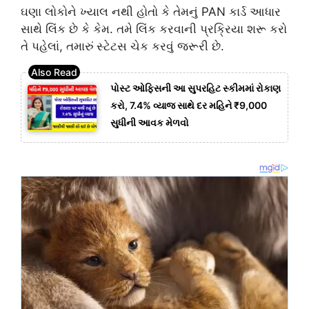
ઘણા લોકોને ખ્યાલ નથી હોતો કે તેમનું PAN કાર્ડ આધાર
સાથે લિંક છે કે કેમ. તમે લિંક કરવાની પ્રક્રિયા શરૂ કરો
તે પહેલાં, તમારું સ્ટેટસ ચેક કરવું જરૂરી છે.
પોસ્ટ ઓફિસની આ સુપરહિટ સ્કીમમાં રોકાણ
કરો, 7.4% વ્યાજ સાથે દર મહિને ₹9,000
સુધીની આવક મેળવો