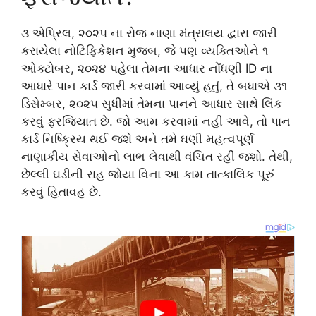
૩ એપ્રિલ, ૨૦૨૫ ના રોજ નાણા મંત્રાલય દ્વારા જારી
કરાયેલા નોટિફિકેશન મુજબ, જે પણ વ્યક્તિઓને ૧
ઓક્ટોબર, ૨૦૨૪ પહેલા તેમના આધાર નોંધણી ID ના
આધારે પાન કાર્ડ જારી કરવામાં આવ્યું હતું, તે બધાએ ૩૧
ડિસેમ્બર, ૨૦૨૫ સુધીમાં તેમના પાનને આધાર સાથે લિંક
કરવું ફરજિયાત છે. જો આમ કરવામાં નહીં આવે, તો પાન
કાર્ડ નિષ્ક્રિય થઈ જશે અને તમે ઘણી મહત્વપૂર્ણ
નાણાકીય સેવાઓનો લાભ લેવાથી વંચિત રહી જશો. તેથી,
છેલ્લી ઘડીની રાહ જોયા વિના આ કામ તાત્કાલિક પૂરું
કરવું હિતાવહ છે.