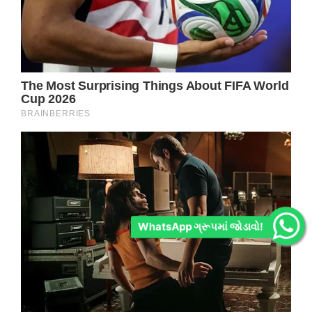
WhatsApp ગ્રૂપમાં જોડાવો!