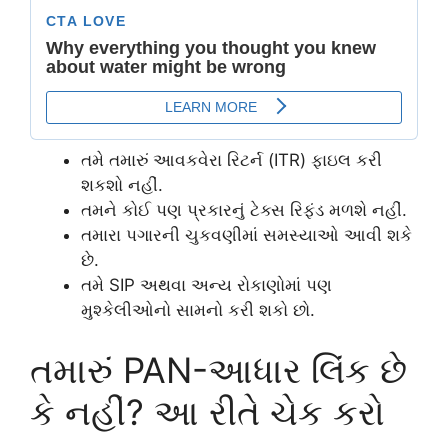
તમે તમારું આવકવેરા રિટર્ન (ITR) ફાઇલ કરી
શકશો નહીં.
તમને કોઈ પણ પ્રકારનું ટેક્સ રિફંડ મળશે નહીં.
તમારા પગારની ચુકવણીમાં સમસ્યાઓ આવી શકે
છે.
તમે SIP અથવા અન્ય રોકાણોમાં પણ
મુશ્કેલીઓનો સામનો કરી શકો છો.
તમારું PAN-આધાર લિંક છે
કે નહીં? આ રીતે ચેક કરો