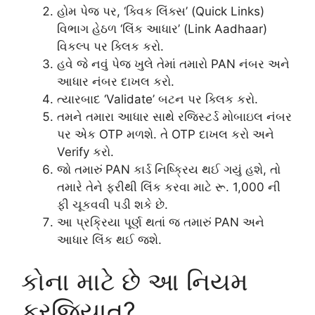
હોમ પેજ પર, ‘ક્વિક લિંક્સ’ (Quick Links)
વિભાગ હેઠળ ‘લિંક આધાર’ (Link Aadhaar)
વિકલ્પ પર ક્લિક કરો.
હવે જે નવું પેજ ખુલે તેમાં તમારો PAN નંબર અને
આધાર નંબર દાખલ કરો.
ત્યારબાદ ‘Validate’ બટન પર ક્લિક કરો.
તમને તમારા આધાર સાથે રજિસ્ટર્ડ મોબાઇલ નંબર
પર એક OTP મળશે. તે OTP દાખલ કરો અને
Verify કરો.
જો તમારું PAN કાર્ડ નિષ્ક્રિય થઈ ગયું હશે, તો
તમારે તેને ફરીથી લિંક કરવા માટે રૂ. 1,000 ની
ફી ચૂકવવી પડી શકે છે.
આ પ્રક્રિયા પૂર્ણ થતાં જ તમારું PAN અને
આધાર લિંક થઈ જશે.
કોના માટે છે આ નિયમ
ફરજિયાત?