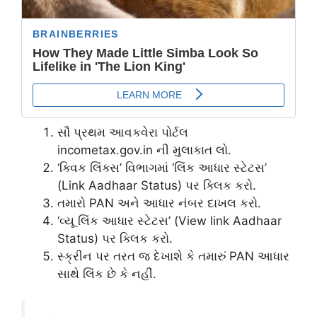
સૌ પ્રથમ આવકવેરા પોર્ટલ
incometax.gov.in ની મુલાકાત લો.
‘ક્વિક લિંક્સ’ વિભાગમાં ‘લિંક આધાર સ્ટેટસ’
(Link Aadhaar Status) પર ક્લિક કરો.
તમારો PAN અને આધાર નંબર દાખલ કરો.
‘વ્યૂ લિંક આધાર સ્ટેટસ’ (View link Aadhaar
Status) પર ક્લિક કરો.
સ્ક્રીન પર તરત જ દેખાશે કે તમારું PAN આધાર
સાથે લિંક છે કે નહીં.