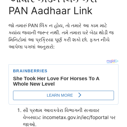
PAN Aadhaar Link
જો તમારું PAN લિંક ન હોય, તો તમારે આ કામ માટે
ક્યાંય જવાની જરૂર નથી. તમે તમારા ઘરે બેઠા થોડી જ
મિનિટોમાં આ પ્રક્રિયા પૂર્ણ કરી શકો છો. ફક્ત નીચે
આપેલા પગલાં અનુસરો:
સૌ પ્રથમ આવકવેરા વિભાગની સત્તાવાર
વેબસાઇટ incometax.gov.in/iec/foportal પર
જાઓ.