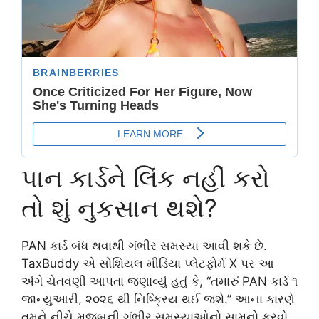
પાન કાર્ડને લિંક નહીં કરો
તો શું નુકસાન થશે?
PAN કાર્ડ બંધ થવાથી ગંભીર સમસ્યા આવી શકે છે.
TaxBuddy એ સોશિયલ મીડિયા પ્લેટફોર્મ X પર આ
અંગે ચેતવણી આપતા જણાવ્યું હતું કે, “તમારું PAN કાર્ડ ૧
જાન્યુઆરી, ૨૦૨૬ થી નિષ્ક્રિય થઈ જશે.” આના કારણે
તમને નીચે મુજબની ગંભીર સમસ્યાઓનો સામનો કરવો