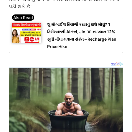
પડી શકે છે:
શું મોબાઈલ રિચાર્જ કરાવવું થશે મોંઘું? 1
ડિસેમ્બરથી Airtel, Jio, Vi ના પ્લાન 12%
સુધી મોંઘા થવાના સંકેત – Recharge Plan
Price Hike