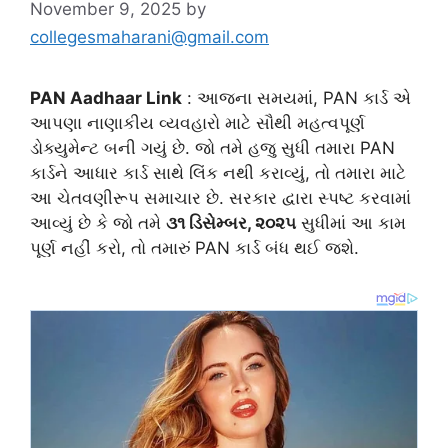
November 9, 2025
by
collegesmaharani@gmail.com
PAN Aadhaar Link
: આજના સમયમાં, PAN કાર્ડ એ
આપણા નાણાકીય વ્યવહારો માટે સૌથી મહત્વપૂર્ણ
ડોક્યુમેન્ટ બની ગયું છે. જો તમે હજુ સુધી તમારા PAN
કાર્ડને આધાર કાર્ડ સાથે લિંક નથી કરાવ્યું, તો તમારા માટે
આ ચેતવણીરૂપ સમાચાર છે. સરકાર દ્વારા સ્પષ્ટ કરવામાં
આવ્યું છે કે જો તમે
૩૧ ડિસેમ્બર, ૨૦૨૫
સુધીમાં આ કામ
પૂર્ણ નહીં કરો, તો તમારું PAN કાર્ડ બંધ થઈ જશે.