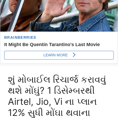
શું મોબાઈલ રિચાર્જ કરાવવું
થશે મોંઘું? 1 ડિસેમ્બરથી
Airtel, Jio, Vi ના પ્લાન
12% સુધી મોંઘા થવાના