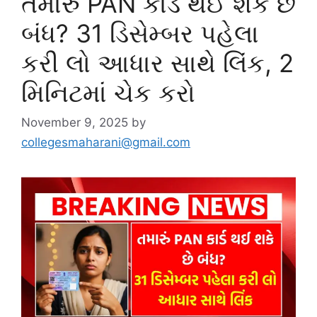
તમારું PAN કાર્ડ થઈ શકે છે
બંધ? 31 ડિસેમ્બર પહેલા
કરી લો આધાર સાથે લિંક, 2
મિનિટમાં ચેક કરો
November 9, 2025
by
collegesmaharani@gmail.com