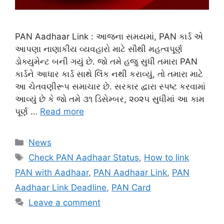
PAN Aadhaar Link : આજના સમયમાં, PAN કાર્ડ એ
આપણા નાણાકીય વ્યવહારો માટે સૌથી મહત્વપૂર્ણ
ડોક્યુમેન્ટ બની ગયું છે. જો તમે હજુ સુધી તમારા PAN
કાર્ડને આધાર કાર્ડ સાથે લિંક નથી કરાવ્યું, તો તમારા માટે
આ ચેતવણીરૂપ સમાચાર છે. સરકાર દ્વારા સ્પષ્ટ કરવામાં
આવ્યું છે કે જો તમે ૩૧ ડિસેમ્બર, ૨૦૨૫ સુધીમાં આ કામ
પૂર્ણ …
Read more
Categories
News
Tags
Check PAN Aadhaar Status
,
How to link
PAN with Aadhaar
,
PAN Aadhaar Link
,
PAN
Aadhaar Link Deadline
,
PAN Card
Leave a comment