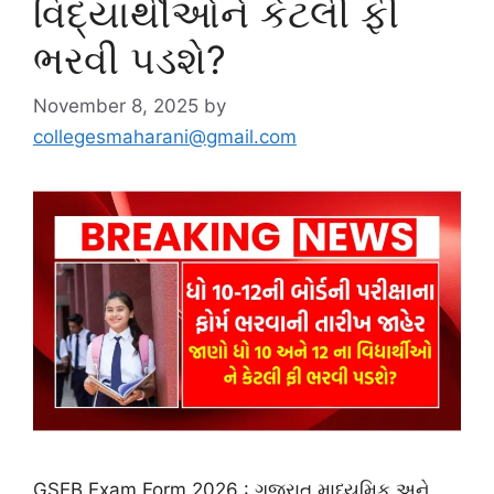
વિદ્યાર્થીઓને કેટલી ફી
ભરવી પડશે?
November 8, 2025
by
collegesmaharani@gmail.com
GSEB Exam Form 2026 : ગુજરાત માધ્યમિક અને