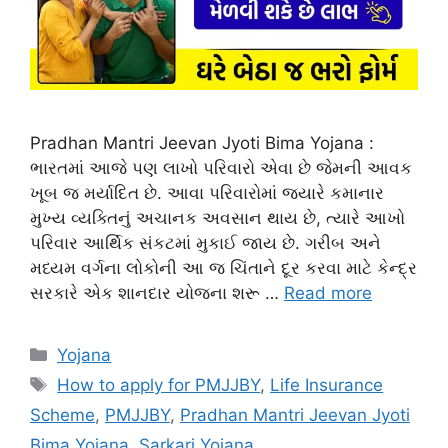
Pradhan Mantri Jeevan Jyoti Bima Yojana :
ભારતમાં આજે પણ લાખો પરિવારો એવા છે જેમની આવક
ખૂબ જ મર્યાદિત છે. આવા પરિવારોમાં જ્યારે કમાનાર
મુખ્ય વ્યક્તિનું અચાનક અવસાન થાય છે, ત્યારે આખો
પરિવાર આર્થિક સંકટમાં મુકાઈ જાય છે. ગરીબ અને
મધ્યમ વર્ગના લોકોની આ જ ચિંતાને દૂર કરવા માટે કેન્દ્ર
સરકારે એક શાનદાર યોજના શરૂ …
Read more
Categories
Yojana
Tags
How to apply for PMJJBY
,
Life Insurance
Scheme
,
PMJJBY
,
Pradhan Mantri Jeevan Jyoti
Bima Yojana
,
Sarkari Yojana