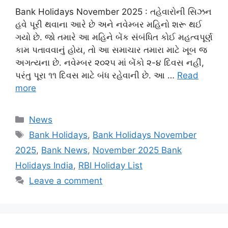
Bank Holidays November 2025 : તહેવારોની સિઝન
હવે પૂરી થવાના આરે છે અને નવેમ્બર મહિનો શરૂ થઈ
ગયો છે. જો તમારે આ મહિને બેંક સંબંધિત કોઈ મહત્વપૂર્ણ
કામ પતાવવાનું હોય, તો આ સમાચાર તમારા માટે ખૂબ જ
અગત્યના છે. નવેમ્બર ૨૦૨૫ માં બેંકો ૨-૪ દિવસ નહીં,
પરંતુ પૂરા ૧૧ દિવસ માટે બંધ રહેવાની છે. આ …
Read
more
Categories
News
Tags
Bank Holidays
,
Bank Holidays November
2025
,
Bank News
,
November 2025 Bank
Holidays India
,
RBI Holiday List
Leave a comment