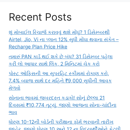
Recent Posts
શું મોબાઈલ રિચાર્જ કરાવવું થશે મોંઘું? 1 ડિસેમ્બરથી
Airtel, Jio, Vi ના પ્લાન 12% સુધી મોંઘા થવાના સંકેત –
Recharge Plan Price Hike
તમારું PAN કાર્ડ થઈ શકે છે બંધ? 31 ડિસેમ્બર પહેલા
કરી લો આધાર સાથે લિંક, 2 મિનિટમાં ચેક કરો
પોસ્ટ ઓફિસની આ સુપરહિટ સ્કીમમાં રોકાણ કરો,
7.4% વ્યાજ સાથે દર મહિને ₹9,000 સુધીની આવક
મેળવો
સોનાના ભાવમાં જબરદસ્ત કડાકો! સોનું છેલ્લા 21
દિવસમાં ₹10,774 તૂટ્યું, જાણો આજના સોના-ચાંદીના
ભાવ
ધોરણ 10-12ની બોર્ડની પરીક્ષાના ફોર્મ ભરવાની તારીખ
જાહેર, જાણો ધોરણ 10 અને 12 ના વિદ્યાર્થીઓને કેટલી