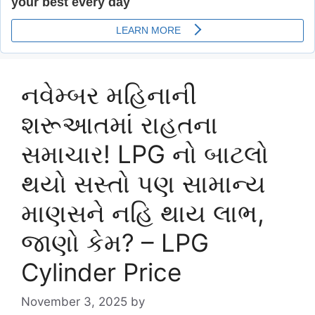
નવેમ્બર મહિનાની
શરૂઆતમાં રાહતના
સમાચાર! LPG નો બાટલો
થયો સસ્તો પણ સામાન્ય
માણસને નહિ થાય લાભ,
જાણો કેમ? – LPG
Cylinder Price
November 3, 2025
by