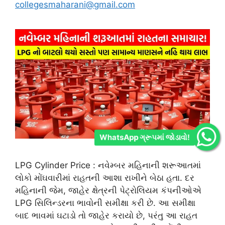
collegesmaharani@gmail.com
WhatsApp ગ્રૂપમાં જોડાવો!
LPG Cylinder Price : નવેમ્બર મહિનાની શરૂઆતમાં
લોકો મોંઘવારીમાં રાહતની આશા રાખીને બેઠા હતા. દર
મહિનાની જેમ, જાહેર ક્ષેત્રની પેટ્રોલિયમ કંપનીઓએ
LPG સિલિન્ડરના ભાવોની સમીક્ષા કરી છે. આ સમીક્ષા
બાદ ભાવમાં ઘટાડો તો જાહેર કરાયો છે, પરંતુ આ રાહત