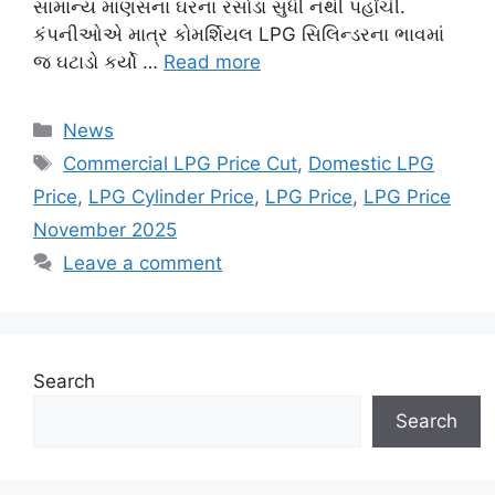
સામાન્ય માણસના ઘરના રસોડા સુધી નથી પહોંચી.
કંપનીઓએ માત્ર કોમર્શિયલ LPG સિલિન્ડરના ભાવમાં
જ ઘટાડો કર્યો …
Read more
Categories
News
Tags
Commercial LPG Price Cut
,
Domestic LPG
Price
,
LPG Cylinder Price
,
LPG Price
,
LPG Price
November 2025
Leave a comment
Search
Search