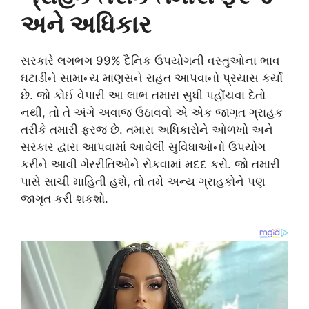
અને અધિકાર
સરકારે લગભગ 99% દૈનિક ઉપયોગની વસ્તુઓના ભાવ
ઘટાડીને સામાન્ય માણસને રાહત આપવાનો પ્રયાસ કર્યો
છે. જો કોઈ વેપારી આ લાભ તમારા સુધી પહોંચવા દેતો
નથી, તો તે અંગે અવાજ ઉઠાવવો એ એક જાગૃત ગ્રાહક
તરીકે તમારી ફરજ છે. તમારા અધિકારોને ઓળખો અને
સરકાર દ્વારા આપવામાં આવેલી સુવિધાઓનો ઉપયોગ
કરીને આવી ગેરરીતિઓને રોકવામાં મદદ કરો. જો તમારી
પાસે સાચી માહિતી હશે, તો તમે અન્ય ગ્રાહકોને પણ
જાગૃત કરી શકશો.