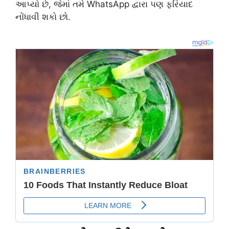
આપ્યો છે, જેમાં તમે WhatsApp દ્વારા પણ ફરિયાદ
નોંધાવી શકો છો.