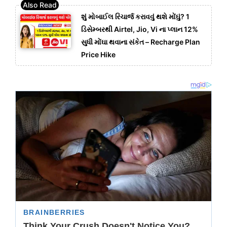
શું મોબાઈલ રિચાર્જ કરાવવું થશે મોંઘું? 1
ડિસેમ્બરથી Airtel, Jio, Vi ના પ્લાન 12%
સુધી મોંઘા થવાના સંકેત – Recharge Plan
Price Hike