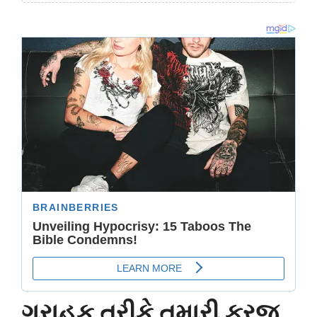
ગ્રાહક તરીકે તમારી ફરજ