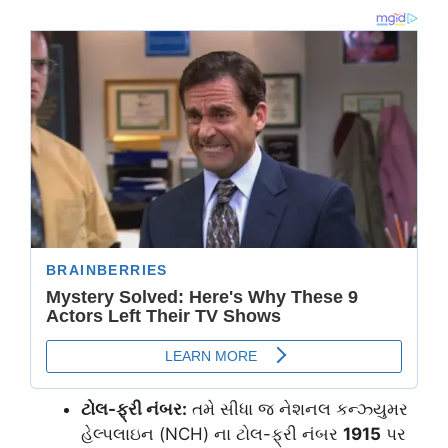
ટોલ-ફ્રી નંબર:
તમે સીધા જ નેશનલ કન્ઝ્યુમર
હેલ્પલાઇન (NCH) ના ટોલ-ફ્રી નંબર
1915
પર