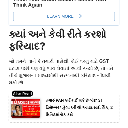
ક્યાં અને કેવી રીતે કરશો
ફરિયાદ?
જો તમને લાગે કે તમારી પાસેથી કોઈ વસ્તુ માટે GST
ઘટાડા પછી પણ વધુ ભાવ લેવામાં આવી રહ્યો છે, તો તમે
નીચે મુજબના માધ્યમોથી સરળતાથી ફરિયાદ નોંધાવી
શકો છો:
તમારું PAN કાર્ડ થઈ શકે છે બંધ? 31
ડિસેમ્બર પહેલા કરી લો આધાર સાથે લિંક, 2
મિનિટમાં ચેક કરો