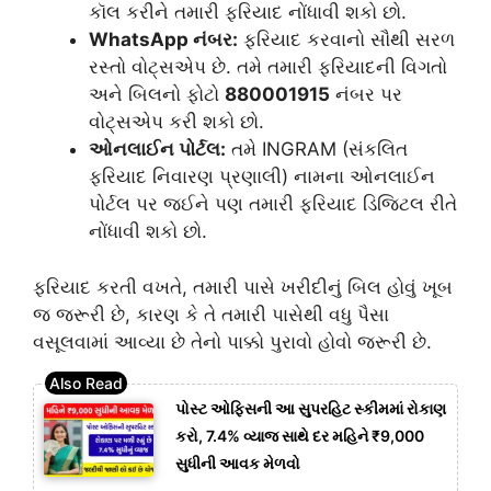
કૉલ કરીને તમારી ફરિયાદ નોંધાવી શકો છો.
WhatsApp નંબર:
ફરિયાદ કરવાનો સૌથી સરળ
રસ્તો વોટ્સએપ છે. તમે તમારી ફરિયાદની વિગતો
અને બિલનો ફોટો
880001915
નંબર પર
વોટ્સએપ કરી શકો છો.
ઓનલાઈન પોર્ટલ:
તમે INGRAM (સંકલિત
ફરિયાદ નિવારણ પ્રણાલી) નામના ઓનલાઈન
પોર્ટલ પર જઈને પણ તમારી ફરિયાદ ડિજિટલ રીતે
નોંધાવી શકો છો.
ફરિયાદ કરતી વખતે, તમારી પાસે ખરીદીનું બિલ હોવું ખૂબ
જ જરૂરી છે, કારણ કે તે તમારી પાસેથી વધુ પૈસા
વસૂલવામાં આવ્યા છે તેનો પાક્કો પુરાવો હોવો જરૂરી છે.
પોસ્ટ ઓફિસની આ સુપરહિટ સ્કીમમાં રોકાણ
કરો, 7.4% વ્યાજ સાથે દર મહિને ₹9,000
સુધીની આવક મેળવો