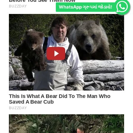
WhatsApp ગ્રૂપમાં જોડાવો!