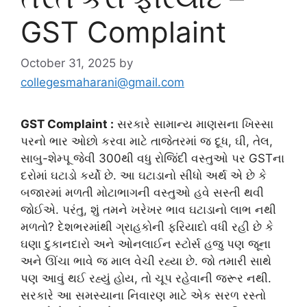
GST Complaint
October 31, 2025
by
collegesmaharani@gmail.com
GST Complaint :
સરકારે સામાન્ય માણસના ખિસ્સા
પરનો ભાર ઓછો કરવા માટે તાજેતરમાં જ દૂધ, ઘી, તેલ,
સાબુ-શેમ્પૂ જેવી 300થી વધુ રોજિંદી વસ્તુઓ પર GSTના
દરોમાં ઘટાડો કર્યો છે. આ ઘટાડાનો સીધો અર્થ એ છે કે
બજારમાં મળતી મોટાભાગની વસ્તુઓ હવે સસ્તી થવી
જોઈએ. પરંતુ, શું તમને ખરેખર ભાવ ઘટાડાનો લાભ નથી
મળતો? દેશભરમાંથી ગ્રાહકોની ફરિયાદો વધી રહી છે કે
ઘણા દુકાનદારો અને ઓનલાઈન સ્ટોર્સ હજુ પણ જૂના
અને ઊંચા ભાવે જ માલ વેચી રહ્યા છે. જો તમારી સાથે
પણ આવું થઈ રહ્યું હોય, તો ચૂપ રહેવાની જરૂર નથી.
સરકારે આ સમસ્યાના નિવારણ માટે એક સરળ રસ્તો