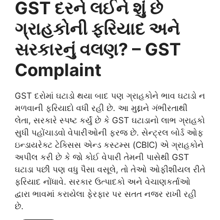
GST દરને લઈને શું છે
ગ્રાહકોની ફરિયાદ અને
સરકારનું વલણ? – GST
Complaint
GST દરોમાં ઘટાડો થયા બાદ પણ ગ્રાહકોને ભાવ ઘટાડો ન
મળવાની ફરિયાદો વધી રહી છે. આ મુદ્દાને ગંભીરતાથી
લેતા, સરકારે સ્પષ્ટ કર્યું છે કે GST ઘટાડાનો લાભ ગ્રાહકો
સુધી પહોંચાડવો વેપારીઓની ફરજ છે. સેન્ટ્રલ બોર્ડ ઓફ
ઇન્ડાયરેક્ટ ટેક્સિસ એન્ડ કસ્ટમ્સ (CBIC) એ ગ્રાહકોને
અપીલ કરી છે કે જો કોઈ વેપારી તેમની પાસેથી GST
ઘટાડા પછી પણ વધુ પૈસા વસૂલે, તો તેઓ ઓફીશીયલ રીતે
ફરિયાદ નોંધાવે. સરકાર ઉત્પાદકો અને વેચાણકર્તાઓ
દ્વારા ભાવમાં કરાયેલા ફેરફાર પર સતત નજર રાખી રહી
છે.