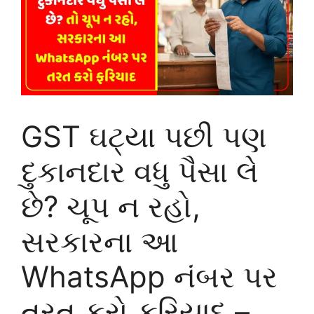
GST ઘટ્યા પછી પણ
દુકાનદાર વધુ પૈસા લે
છે? ચૂપ ન રહો,
સરકારના આ
WhatsApp નંબર પર
તરત કરો ફરિયાદ –