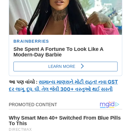
આ પણ વાંચો :
સામાન્ય માણસને મોટી રાહત! નવા GST
દર લાગુ, દૂધ, ઘી, તેલ જેવી 300+ વસ્તુઓ થઈ સસ્તી