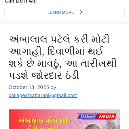
અંબાલાલ પટેલે કરી મોટી
આગાહી, દિવાળીમાં થઈ
શકે છે માવઠું, આ તારીખથી
પડશે જોરદાર ઠંડી
October 13, 2025
by
collegesmaharani@gmail.com