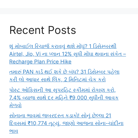
Recent Posts
શું મોબાઈલ રિચાર્જ કરાવવું થશે મોંઘું? 1 ડિસેમ્બરથી
Airtel, Jio, Vi ના પ્લાન 12% સુધી મોંઘા થવાના સંકેત –
Recharge Plan Price Hike
તમારું PAN કાર્ડ થઈ શકે છે બંધ? 31 ડિસેમ્બર પહેલા
કરી લો આધાર સાથે લિંક, 2 મિનિટમાં ચેક કરો
પોસ્ટ ઓફિસની આ સુપરહિટ સ્કીમમાં રોકાણ કરો,
7.4% વ્યાજ સાથે દર મહિને ₹9,000 સુધીની આવક
મેળવો
સોનાના ભાવમાં જબરદસ્ત કડાકો! સોનું છેલ્લા 21
દિવસમાં ₹10,774 તૂટ્યું, જાણો આજના સોના-ચાંદીના
ભાવ