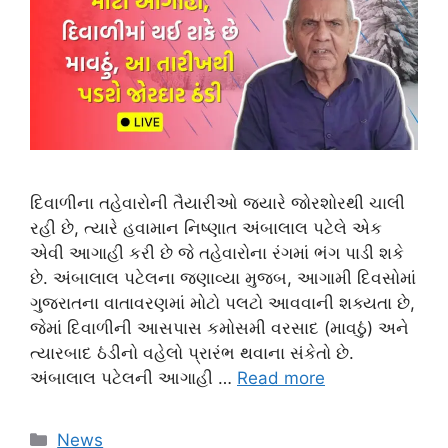
દિવાળીના તહેવારોની તૈયારીઓ જ્યારે જોરશોરથી ચાલી
રહી છે, ત્યારે હવામાન નિષ્ણાત અંબાલાલ પટેલે એક
એવી આગાહી કરી છે જે તહેવારોના રંગમાં ભંગ પાડી શકે
છે. અંબાલાલ પટેલના જણાવ્યા મુજબ, આગામી દિવસોમાં
ગુજરાતના વાતાવરણમાં મોટો પલટો આવવાની શક્યતા છે,
જેમાં દિવાળીની આસપાસ કમોસમી વરસાદ (માવઠું) અને
ત્યારબાદ ઠંડીનો વહેલો પ્રારંભ થવાના સંકેતો છે.
અંબાલાલ પટેલની આગાહી …
Read more
Categories
News