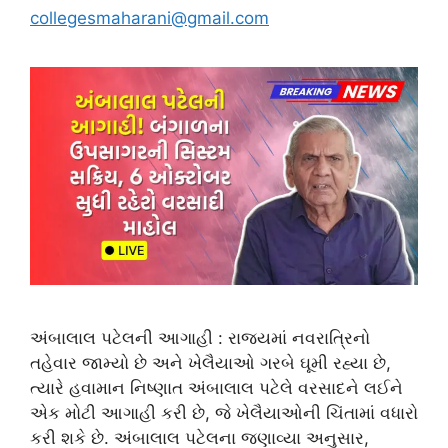
collegesmaharani@gmail.com
અંબાલાલ પટેલની આગાહી : રાજ્યમાં નવરાત્રિનો
તહેવાર જામ્યો છે અને ખેલૈયાઓ ગરબે ઘૂમી રહ્યા છે,
ત્યારે હવામાન નિષ્ણાત અંબાલાલ પટેલે વરસાદને લઈને
એક મોટી આગાહી કરી છે, જે ખેલૈયાઓની ચિંતામાં વધારો
કરી શકે છે. અંબાલાલ પટેલના જણાવ્યા અનુસાર,