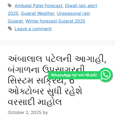
Tags
Ambalal Patel Forecast
,
Diwali rain alert
2025
,
Gujarat Weather
,
Unseasonal rain
Gujarat
,
Winter forecast Gujarat 2025
Leave a comment
અંબાલાલ પટેલની આગાહી,
બંગાળના ઉપસાગરની
WhatsApp ગ્રૂપમાં જોડાવો!
સિસ્ટમ સક્રિય, 6
ઓક્ટોબર સુધી રહેશે
વરસાદી માહોલ
October 2, 2025
by