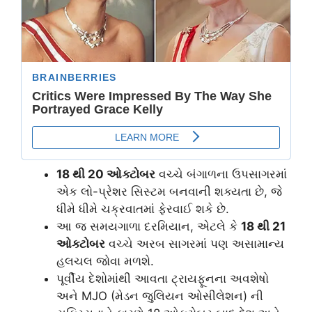
18 થી 20 ઓક્ટોબર
વચ્ચે બંગાળના ઉપસાગરમાં
એક લો-પ્રેશર સિસ્ટમ બનવાની શક્યતા છે, જે
ધીમે ધીમે ચક્રવાતમાં ફેરવાઈ શકે છે.
આ જ સમયગાળા દરમિયાન, એટલે કે
18 થી 21
ઓક્ટોબર
વચ્ચે અરબ સાગરમાં પણ અસામાન્ય
હલચલ જોવા મળશે.
પૂર્વીય દેશોમાંથી આવતા ટ્રાયફૂનના અવશેષો
અને MJO (મેડન જુલિયન ઓસીલેશન) ની