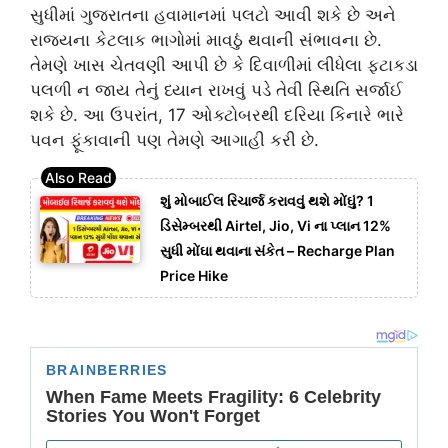
સુધીમાં ગુજરાતના હવામાનમાં પલટો આવી શકે છે અને
રાજ્યના કેટલાક ભાગોમાં માવઠું થવાની સંભાવના છે.
તેમણે ખાસ ચેતવણી આપી છે કે દિવાળીમાં લીધેલા ફટાકડા
પલળી ન જાય તેનું ધ્યાન રાખવું પડે તેવી સ્થિતિ સર્જાઈ
શકે છે. આ ઉપરાંત, 17 ઓક્ટોબરથી દરિયા કિનારે ભારે
પવન ફૂંકાવાની પણ તેમણે આગાહી કરી છે.
શું મોબાઈલ રિચાર્જ કરાવવું થશે મોંઘું? 1
ડિસેમ્બરથી Airtel, Jio, Vi ના પ્લાન 12%
સુધી મોંઘા થવાના સંકેત – Recharge Plan
Price Hike