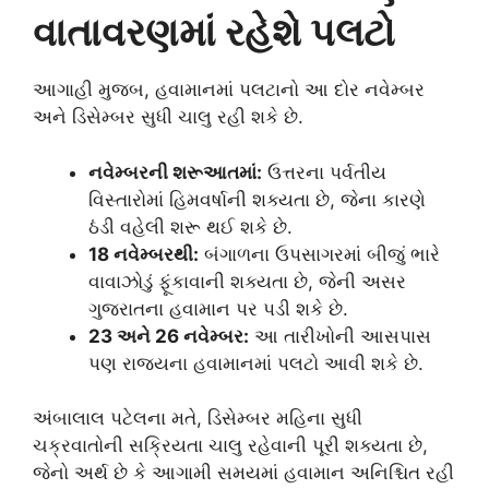
વાતાવરણમાં રહેશે પલટો
આગાહી મુજબ, હવામાનમાં પલટાનો આ દોર નવેમ્બર
અને ડિસેમ્બર સુધી ચાલુ રહી શકે છે.
નવેમ્બરની શરૂઆતમાં:
ઉત્તરના પર્વતીય
વિસ્તારોમાં હિમવર્ષાની શક્યતા છે, જેના કારણે
ઠંડી વહેલી શરૂ થઈ શકે છે.
18 નવેમ્બરથી:
બંગાળના ઉપસાગરમાં બીજું ભારે
વાવાઝોડું ફૂંકાવાની શક્યતા છે, જેની અસર
ગુજરાતના હવામાન પર પડી શકે છે.
23 અને 26 નવેમ્બર:
આ તારીખોની આસપાસ
પણ રાજ્યના હવામાનમાં પલટો આવી શકે છે.
અંબાલાલ પટેલના મતે, ડિસેમ્બર મહિના સુધી
ચક્રવાતોની સક્રિયતા ચાલુ રહેવાની પૂરી શક્યતા છે,
જેનો અર્થ છે કે આગામી સમયમાં હવામાન અનિશ્ચિત રહી