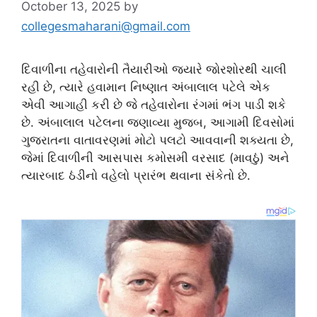
October 13, 2025
by
collegesmaharani@gmail.com
દિવાળીના તહેવારોની તૈયારીઓ જ્યારે જોરશોરથી ચાલી
રહી છે, ત્યારે હવામાન નિષ્ણાત અંબાલાલ પટેલે એક
એવી આગાહી કરી છે જે તહેવારોના રંગમાં ભંગ પાડી શકે
છે. અંબાલાલ પટેલના જણાવ્યા મુજબ, આગામી દિવસોમાં
ગુજરાતના વાતાવરણમાં મોટો પલટો આવવાની શક્યતા છે,
જેમાં દિવાળીની આસપાસ કમોસમી વરસાદ (માવઠું) અને
ત્યારબાદ ઠંડીનો વહેલો પ્રારંભ થવાના સંકેતો છે.