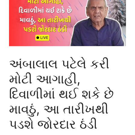
અંબાલાલ પટેલે કરી
મોટી આગાહી,
દિવાળીમાં થઈ શકે છે
માવઠું, આ તારીખથી
પડશે જોરદાર ઠંડી