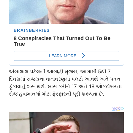
અંબાલાલ પટેલની આગાહી મુજબ, આગામી 5થી 7
દિવસમાં રાજ્યના વાતાવરણમાં પલટો આવશે અને પવન
ફૂંકાવાનું શરૂ થશે. ખાસ કરીને 17 અને 18 ઓક્ટોબરના
રોજ હવામાનમાં મોટા ફેરફારની પૂરી શક્યતા છે.