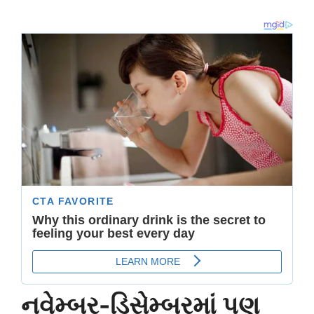
નવેમ્બર-ડિસેમ્બરમાં પણ