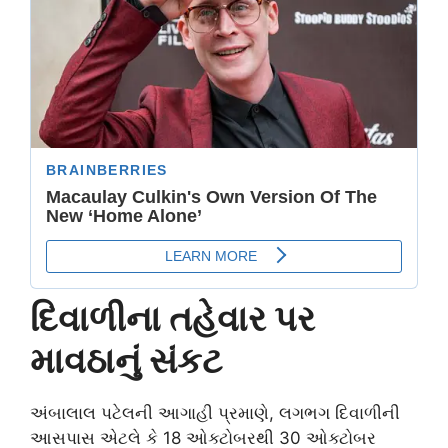
દિવાળીના તહેવાર પર
માવઠાનું સંકટ
અંબાલાલ પટેલની આગાહી પ્રમાણે, લગભગ દિવાળીની
આસપાસ એટલે કે 18 ઓક્ટોબરથી 30 ઓક્ટોબર