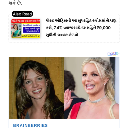
શકે છે.
પોસ્ટ ઓફિસની આ સુપરહિટ સ્કીમમાં રોકાણ
કરો, 7.4% વ્યાજ સાથે દર મહિને ₹9,000
સુધીની આવક મેળવો