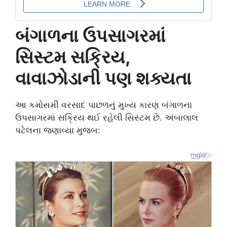
બંગાળના ઉપસાગરમાં
સિસ્ટમ સક્રિય,
વાવાઝોડાની પણ શક્યતા
આ કમોસમી વરસાદ પાછળનું મુખ્ય કારણ બંગાળના
ઉપસાગરમાં સક્રિય થઈ રહેલી સિસ્ટમ છે. અંબાલાલ
પટેલના જણાવ્યા મુજબ: