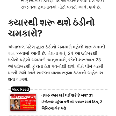
સક્રિયતાને કારણે 18 ઓક્ટોબર બાદ દેશ અને
રાજ્યના હવામાનમાં મોટો પલટો આવી શકે છે.
ક્યારથી શરૂ થશે ઠંડીનો
ચમકારો?
અંબાલાલ પટેલ દ્વારા ઠંડીનો ચમકારો વહેલો શરૂ થવાની
વાત કરવામાં આવી છે. તેમના મતે, 24 ઓક્ટોબરથી
ઠંડીનો પહેલો ચમકારો અનુભવાશે, જેની શરૂઆત 23
ઓક્ટોબરથી ફૂંકાતા ઠંડા પવનોથી થશે. ધીમે ધીમે ગરમી
ઘટતી જશે અને સાંજના વાતાવરણમાં ઠંડકનો અહેસાસ
થવા લાગશે.
તમારું PAN કાર્ડ થઈ શકે છે બંધ? 31
ડિસેમ્બર પહેલા કરી લો આધાર સાથે લિંક, 2
મિનિટમાં ચેક કરો