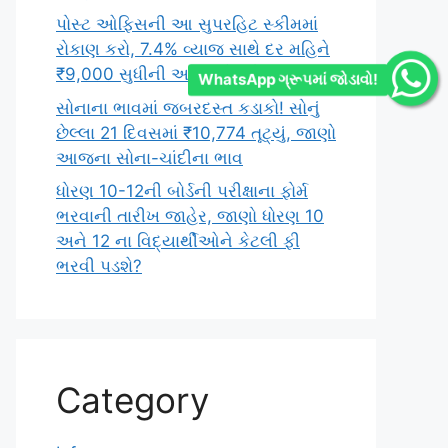
પોસ્ટ ઓફિસની આ સુપરહિટ સ્કીમમાં
રોકાણ કરો, 7.4% વ્યાજ સાથે દર મહિને
₹9,000 સુધીની આવક મેળવો
WhatsApp ગ્રૂપમાં જોડાવો!
સોનાના ભાવમાં જબરદસ્ત કડાકો! સોનું
છેલ્લા 21 દિવસમાં ₹10,774 તૂટ્યું, જાણો
આજના સોના-ચાંદીના ભાવ
ધોરણ 10-12ની બોર્ડની પરીક્ષાના ફોર્મ
ભરવાની તારીખ જાહેર, જાણો ધોરણ 10
અને 12 ના વિદ્યાર્થીઓને કેટલી ફી
ભરવી પડશે?
Category