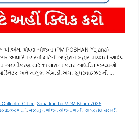
આવેલ પી.એમ. પોષણ યોજના (PM POSHAN Yojana)
ં કરાર આધારિત ભરતી માટેની જાહેરાત બહાર પાડવામાં આવેલ
ા અમલીકરણ માટે ૧૧ માસના કરાર આધારિત જગ્યાઓ
ો-ઓર્ડિનેટર અને તાલુકા એમ.ડી.એમ. સુપરવાઇઝર ની …
 Collector Office
,
Sabarkantha MDM Bharti 2025
,
પરવાઇઝર ભરતી
,
મધ્યાહન ભોજન યોજના ભરતી
,
સાબરકાંઠા સરકારી