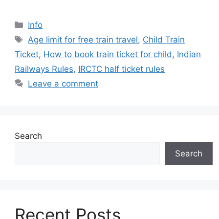
Categories
Info
Tags
Age limit for free train travel
,
Child Train
Ticket
,
How to book train ticket for child
,
Indian
Railways Rules
,
IRCTC half ticket rules
Leave a comment
Search
Search
Recent Posts