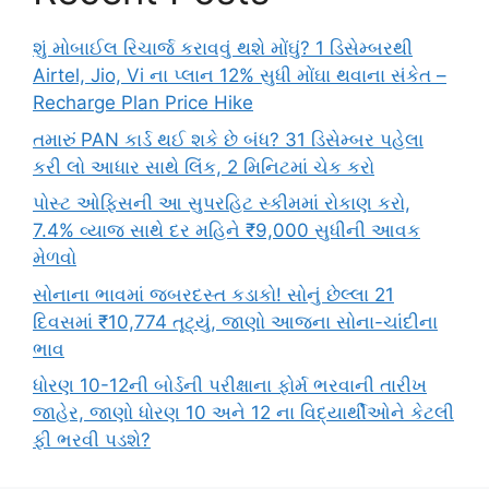
શું મોબાઈલ રિચાર્જ કરાવવું થશે મોંઘું? 1 ડિસેમ્બરથી
Airtel, Jio, Vi ના પ્લાન 12% સુધી મોંઘા થવાના સંકેત –
Recharge Plan Price Hike
તમારું PAN કાર્ડ થઈ શકે છે બંધ? 31 ડિસેમ્બર પહેલા
કરી લો આધાર સાથે લિંક, 2 મિનિટમાં ચેક કરો
પોસ્ટ ઓફિસની આ સુપરહિટ સ્કીમમાં રોકાણ કરો,
7.4% વ્યાજ સાથે દર મહિને ₹9,000 સુધીની આવક
મેળવો
સોનાના ભાવમાં જબરદસ્ત કડાકો! સોનું છેલ્લા 21
દિવસમાં ₹10,774 તૂટ્યું, જાણો આજના સોના-ચાંદીના
ભાવ
ધોરણ 10-12ની બોર્ડની પરીક્ષાના ફોર્મ ભરવાની તારીખ
જાહેર, જાણો ધોરણ 10 અને 12 ના વિદ્યાર્થીઓને કેટલી
ફી ભરવી પડશે?