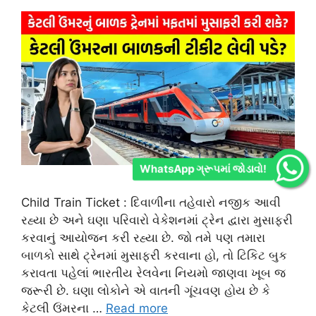
WhatsApp ગ્રૂપમાં જોડાવો!
Child Train Ticket : દિવાળીના તહેવારો નજીક આવી
રહ્યા છે અને ઘણા પરિવારો વેકેશનમાં ટ્રેન દ્વારા મુસાફરી
કરવાનું આયોજન કરી રહ્યા છે. જો તમે પણ તમારા
બાળકો સાથે ટ્રેનમાં મુસાફરી કરવાના હો, તો ટિકિટ બુક
કરાવતા પહેલાં ભારતીય રેલવેના નિયમો જાણવા ખૂબ જ
જરૂરી છે. ઘણા લોકોને એ વાતની ગૂંચવણ હોય છે કે
કેટલી ઉંમરના …
Read more