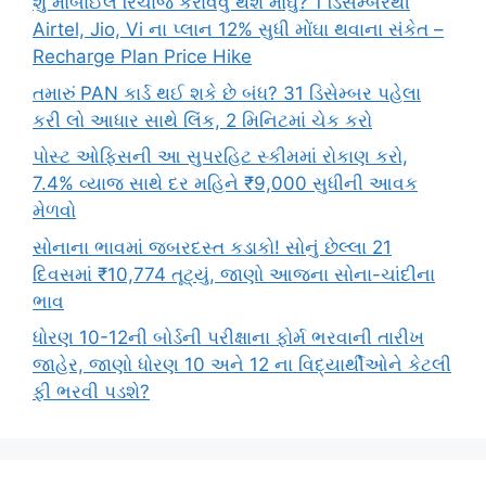
શું મોબાઈલ રિચાર્જ કરાવવું થશે મોંઘું? 1 ડિસેમ્બરથી
Airtel, Jio, Vi ના પ્લાન 12% સુધી મોંઘા થવાના સંકેત –
Recharge Plan Price Hike
તમારું PAN કાર્ડ થઈ શકે છે બંધ? 31 ડિસેમ્બર પહેલા
કરી લો આધાર સાથે લિંક, 2 મિનિટમાં ચેક કરો
પોસ્ટ ઓફિસની આ સુપરહિટ સ્કીમમાં રોકાણ કરો,
7.4% વ્યાજ સાથે દર મહિને ₹9,000 સુધીની આવક
મેળવો
સોનાના ભાવમાં જબરદસ્ત કડાકો! સોનું છેલ્લા 21
દિવસમાં ₹10,774 તૂટ્યું, જાણો આજના સોના-ચાંદીના
ભાવ
ધોરણ 10-12ની બોર્ડની પરીક્ષાના ફોર્મ ભરવાની તારીખ
જાહેર, જાણો ધોરણ 10 અને 12 ના વિદ્યાર્થીઓને કેટલી
ફી ભરવી પડશે?