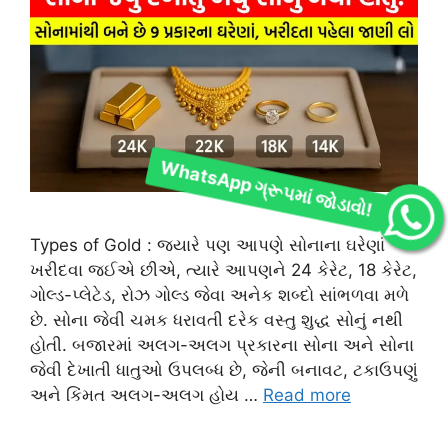
WhatsApp ગ્રૂપમાં જોડાવો!
Types of Gold : જ્યારે પણ આપણે સોનાના ઘરેણાં
ખરીદવા જઈએ છીએ, ત્યારે આપણને 24 કેરેટ, 18 કેરેટ,
ગોલ્ડ-પ્લેટેડ, રોઝ ગોલ્ડ જેવા અનેક શબ્દો સાંભળવા મળે
છે. સોના જેવી ચમક ધરાવતી દરેક વસ્તુ શુદ્ધ સોનું નથી
હોતી. બજારમાં અલગ-અલગ પ્રકારના સોના અને સોના
જેવી દેખાતી ધાતુઓ ઉપલબ્ધ છે, જેની બનાવટ, ટકાઉપણું
અને કિંમત અલગ-અલગ હોય …
Read more