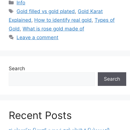
Categories
Info
Tags
Gold filled vs gold plated
,
Gold Karat
Explained
,
How to identify real gold
,
Types of
Gold
,
What is rose gold made of
Leave a comment
Search
Search
Recent Posts