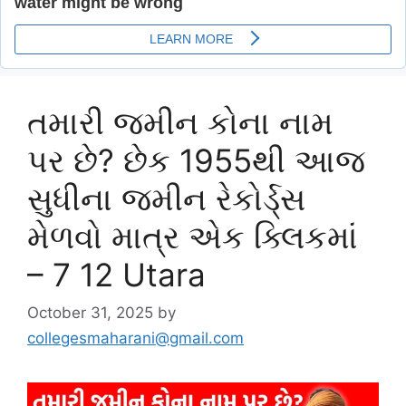
તમારી જમીન કોના નામ
પર છે? છેક 1955થી આજ
સુધીના જમીન રેકોર્ડ્સ
મેળવો માત્ર એક ક્લિકમાં
– 7 12 Utara
October 31, 2025
by
collegesmaharani@gmail.com