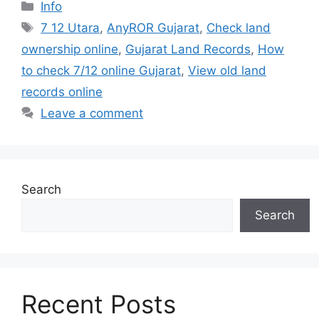
Categories
Info
Tags
7 12 Utara
,
AnyROR Gujarat
,
Check land
ownership online
,
Gujarat Land Records
,
How
to check 7/12 online Gujarat
,
View old land
records online
Leave a comment
Search
Search
Recent Posts