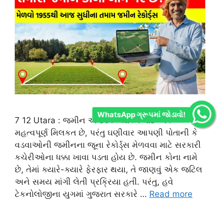
WhatsApp ગ્રૂપમાં જોડાવો!
7 12 Utara : જમીન એ દરેક વ્યક્તિ માટે એક
મહત્વપૂર્ણ મિલકત છે, પરંતુ ઘણીવાર આપણી પોતાની કે
વડવાઓની જમીનના જૂના રેકોર્ડ્સ મેળવવા માટે સરકારી
કચેરીઓના ધક્કા ખાવા પડતા હોય છે. જમીન કોના નામે
છે, તેમાં ક્યારે-ક્યારે ફેરફાર થયા, તે જાણવું એક જટિલ
અને સમય માંગી લેતી પ્રક્રિયા હતી. પરંતુ, હવે
ટેકનોલોજીના યુગમાં ગુજરાત સરકારે …
Read more