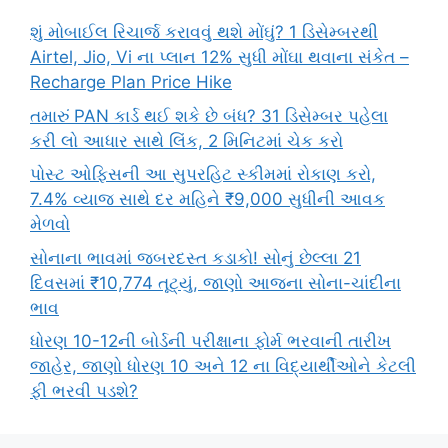
શું મોબાઈલ રિચાર્જ કરાવવું થશે મોંઘું? 1 ડિસેમ્બરથી
Airtel, Jio, Vi ના પ્લાન 12% સુધી મોંઘા થવાના સંકેત –
Recharge Plan Price Hike
તમારું PAN કાર્ડ થઈ શકે છે બંધ? 31 ડિસેમ્બર પહેલા
કરી લો આધાર સાથે લિંક, 2 મિનિટમાં ચેક કરો
પોસ્ટ ઓફિસની આ સુપરહિટ સ્કીમમાં રોકાણ કરો,
7.4% વ્યાજ સાથે દર મહિને ₹9,000 સુધીની આવક
મેળવો
સોનાના ભાવમાં જબરદસ્ત કડાકો! સોનું છેલ્લા 21
દિવસમાં ₹10,774 તૂટ્યું, જાણો આજના સોના-ચાંદીના
ભાવ
ધોરણ 10-12ની બોર્ડની પરીક્ષાના ફોર્મ ભરવાની તારીખ
જાહેર, જાણો ધોરણ 10 અને 12 ના વિદ્યાર્થીઓને કેટલી
ફી ભરવી પડશે?