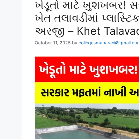
ખેડૂતો માટે ખુશખબર!
ખેત તલાવડીમાં પ્લાસ્
અરજી – Khet Talavad
October 11, 2025
by
collegesmaharani@gmail.co