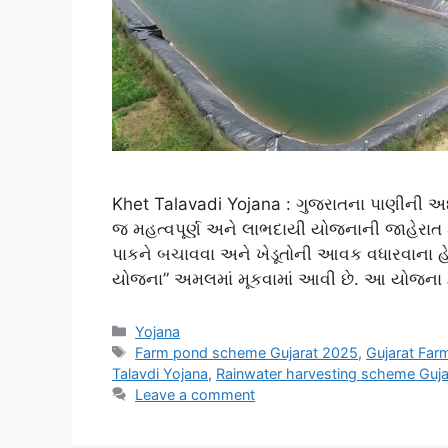
Khet Talavadi Yojana : ગુજરાતના પાણીની અછત
જ મહત્વપૂર્ણ અને લાભદાયી યોજનાની જાહેરાત 
પાકને બચાવવા અને ખેડૂતોની આવક વધારવાના હે
યોજના” અમલમાં મૂકવામાં આવી છે. આ યોજના હે
Categories
Yojana
Tags
Farm pond scheme Gujarat 2025
,
Gujarat Fa
Talavdi Yojana
,
Rainwater harvesting scheme Guja
Leave a comment