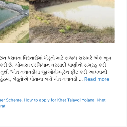
 ધરાવતા વિસ્તારોમાં ખેડૂતો માટે રાજ્ય સરકારે એક ખૂબ
કરી છે. ચોમાસા દરમિયાન વરસાદી પાણીનો સંગ્રહ કરી
તુથી “ખેત તલાવડીમાં જીઓમેમ્બ્રેન ફીટ કરી આપવાની
ઠળ, ખેડૂતોએ પોતાના ખર્ચે ખેત તલાવડી …
Read more
rmer Scheme
,
How to apply for Khet Talavdi Yojana
,
Khet
rat