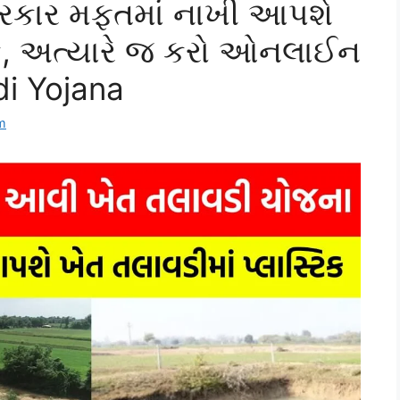
 સરકાર મફતમાં નાખી આપશે
ટિક, અત્યારે જ કરો ઓનલાઈન
i Yojana
m