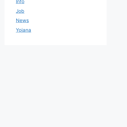
Info
Job
News
Yojana