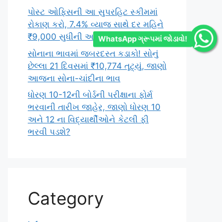
પોસ્ટ ઓફિસની આ સુપરહિટ સ્કીમમાં
રોકાણ કરો, 7.4% વ્યાજ સાથે દર મહિને
₹9,000 સુધીની આવક મેળવો
WhatsApp ગ્રૂપમાં જોડાવો!
સોનાના ભાવમાં જબરદસ્ત કડાકો! સોનું
છેલ્લા 21 દિવસમાં ₹10,774 તૂટ્યું, જાણો
આજના સોના-ચાંદીના ભાવ
ધોરણ 10-12ની બોર્ડની પરીક્ષાના ફોર્મ
ભરવાની તારીખ જાહેર, જાણો ધોરણ 10
અને 12 ના વિદ્યાર્થીઓને કેટલી ફી
ભરવી પડશે?
Category