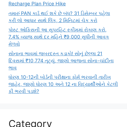
Recharge Plan Price Hike
તમારું PAN કાર્ડ થઈ શકે છે બંધ? 31 ડિસેમ્બર પહેલા
કરી લો આધાર સાથે લિંક, 2 મિનિટમાં ચેક કરો
પોસ્ટ ઓફિસની આ સુપરહિટ સ્કીમમાં રોકાણ કરો,
7.4% વ્યાજ સાથે દર મહિને ₹9,000 સુધીની આવક
મેળવો
સોનાના ભાવમાં જબરદસ્ત કડાકો! સોનું છેલ્લા 21
દિવસમાં ₹10,774 તૂટ્યું, જાણો આજના સોના-ચાંદીના
ભાવ
ધોરણ 10-12ની બોર્ડની પરીક્ષાના ફોર્મ ભરવાની તારીખ
જાહેર, જાણો ધોરણ 10 અને 12 ના વિદ્યાર્થીઓને કેટલી
ફી ભરવી પડશે?
Category