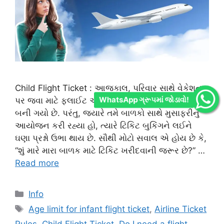
Child Flight Ticket : આજકાલ, પરિવાર સાથે વેકેશન
WhatsApp ગ્રૂપમાં જોડાવો!
પર જવા માટે ફ્લાઈટ એક સામાન્ય અને ઝડપી વિકલ્પ
બની ગયો છે. પરંતુ, જ્યારે તમે બાળકો સાથે મુસાફરીનું
આયોજન કરી રહ્યા હો, ત્યારે ટિકિટ બુકિંગને લઈને
ઘણા પ્રશ્નો ઉભા થાય છે. સૌથી મોટો સવાલ એ હોય છે કે,
“શું મારે મારા બાળક માટે ટિકિટ ખરીદવાની જરૂર છે?” …
Read more
Categories
Info
Tags
Age limit for infant flight ticket
,
Airline Ticket