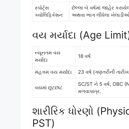
સ્પોર્ટ્સ
છેલ્લા બે વર્ષમાં જાહેર કરાયે
ક્વોલિફિકેશન
અથવા ભાગ લીધેલા ખેલાડી
વય મર્યાદા (Age Limit
ન્યૂનતમ વય
18 વર્ષ
મર્યાદા
મહત્તમ વય મર્યાદા
23 વર્ષ (ગણતરીની તારી
SC/ST ને 5 વર્ષ, OBC (
વયમાં છૂટછાટ
મળવાપાત્ર.
શારીરિક ધોરણો (Physi
PST)