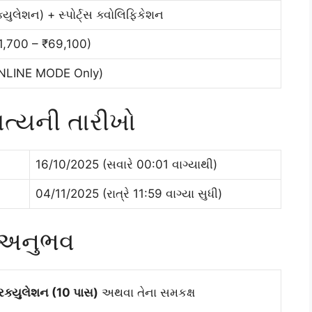
ક્યુલેશન) + સ્પોર્ટ્સ ક્વોલિફિકેશન
21,700 – ₹69,100)
LINE MODE Only)
ત્યની તારીખો
16/10/2025 (સવારે 00:01 વાગ્યાથી)
04/11/2025 (રાત્રે 11:59 વાગ્યા સુધી)
ે અનુભવ
્રિક્યુલેશન (10 પાસ)
અથવા તેના સમકક્ષ