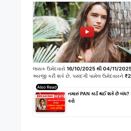
લાયક ઉમેદવારો
16/10/2025 થી 04/11/202
અરજી કરી શકે છે. પસંદગી પામેલ ઉમેદવારને
₹2
તમારું PAN કાર્ડ થઈ શકે છે બંધ?
કરો