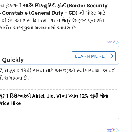
ાલય હેઠળની
બોર્ડર સિક્યુરિટી ફોર્સ (Border Security
) – Constable (General Duty – GD)
ની પોસ્ટ માટે
ી છે. આ ભરતીમાં રમતગમત ક્ષેત્રે ઉત્કૃષ્ટ પ્રદર્શન
 ઓનલાઈન અરજીઓ મંગાવવામાં આવેલ છે.
97, મહિલા: 194) ભરવા માટે અરજીઓ સ્વીકારવામાં આવશે.
ી સંભાવના છે.
ંઘું? 1 ડિસેમ્બરથી Airtel, Jio, Vi ના પ્લાન 12% સુધી મોંઘા
Price Hike