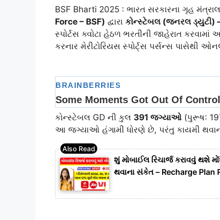
BSF Bharti 2025 : ભારત સરકારના ગૃહ મંત્ર
Force – BSF)
દ્વારા
કોન્સ્ટેબલ (જનરલ ડ્યુટી
સ્પોર્ટસ ક્વોટા હેઠળ ભરતીની જાહેરાત કરવામાં આવ
કરનાર મેરીટોરિયસ સ્પોર્ટ્સ પર્સન્સ પાસેથી
કોન્સ્ટેબલ GD ની કુલ
391 જગ્યાઓ
(પુરૂષ: 1
આ જગ્યાઓ હંગામી ધોરણે છે, પરંતુ કાયમી થવાન
શું મોબાઈલ રિચાર્જ કરાવવું થશે મો
થવાના સંકેત – Recharge Plan 