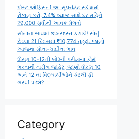
પોસ્ટ ઓફિસની આ સુપરહિટ સ્કીમમાં
રોકાણ કરો, 7.4% વ્યાજ સાથે દર મહિને
₹9,000 સુધીની આવક મેળવો
સોનાના ભાવમાં જબરદસ્ત કડાકો! સોનું
છેલ્લા 21 દિવસમાં ₹10,774 તૂટ્યું, જાણો
આજના સોના-ચાંદીના ભાવ
ધોરણ 10-12ની બોર્ડની પરીક્ષાના ફોર્મ
ભરવાની તારીખ જાહેર, જાણો ધોરણ 10
અને 12 ના વિદ્યાર્થીઓને કેટલી ફી
ભરવી પડશે?
Category