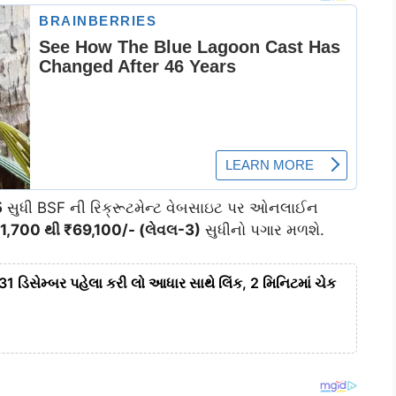
5
સુધી BSF ની રિક્રૂટમેન્ટ વેબસાઇટ પર ઓનલાઈન
1,700 થી ₹69,100/- (લેવલ-3)
સુધીનો પગાર મળશે.
 31 ડિસેમ્બર પહેલા કરી લો આધાર સાથે લિંક, 2 મિનિટમાં ચેક