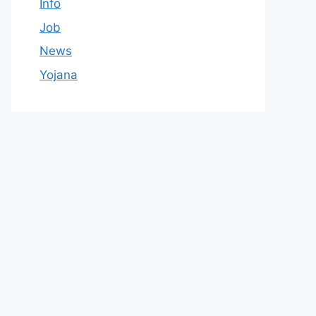
Info
Job
News
Yojana