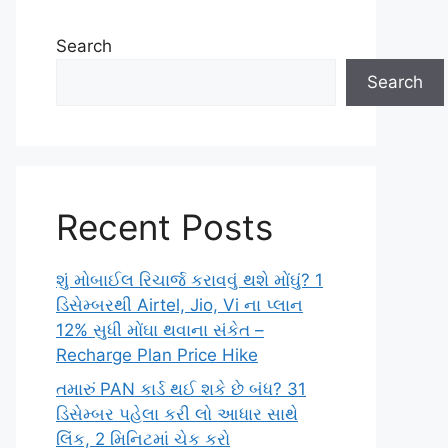
Search
Search
Recent Posts
શું મોબાઈલ રિચાર્જ કરાવવું થશે મોંઘું? 1
ડિસેમ્બરથી Airtel, Jio, Vi ના પ્લાન
12% સુધી મોંઘા થવાના સંકેત –
Recharge Plan Price Hike
તમારું PAN કાર્ડ થઈ શકે છે બંધ? 31
ડિસેમ્બર પહેલા કરી લો આધાર સાથે
લિંક, 2 મિનિટમાં ચેક કરો