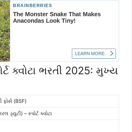
ર્ટ ક્વોટા ભરતી 2025: મુખ્ય
ટી ફોર્સ (BSF)
લ ડ્યુટી) – સ્પોર્ટ ક્વોટા