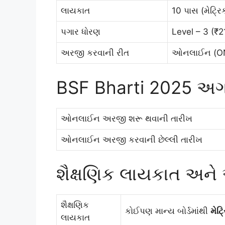
લાયકાત
10 પાસ (મેટ્રિ
પગાર ધોરણ
Level – 3 (₹
અરજી કરવાની રીત
ઓનલાઈન (ON
BSF Bharti 2025 અગ
ઓનલાઈન અરજી શરૂ થવાની તારીખ
ઓનલાઈન અરજી કરવાની છેલ્લી તારીખ
શૈક્ષણિક લાયકાત અન
શૈક્ષણિક
કોઈપણ માન્ય બોર્ડમાંથી
મેટ
લાયકાત