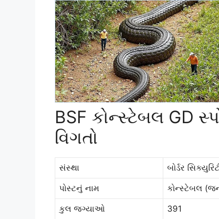
BSF કોન્સ્ટેબલ GD સ્પો
વિગતો
સંસ્થા
બોર્ડર સિક્યુરિ
પોસ્ટનું નામ
કોન્સ્ટેબલ (જનર
કુલ જગ્યાઓ
391