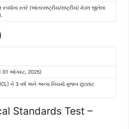
લ સ્પર્ધાના સ્તરે (આંતરરાષ્ટ્રીય/રાષ્ટ્રીય) મેડલ જીતેલા
ઓ.
)
ખ: 01 ઓગસ્ટ, 2025)
NCL) ને 3 વર્ષ અને અન્ય નિયમો મુજબ છૂટછાટ
cal Standards Test –