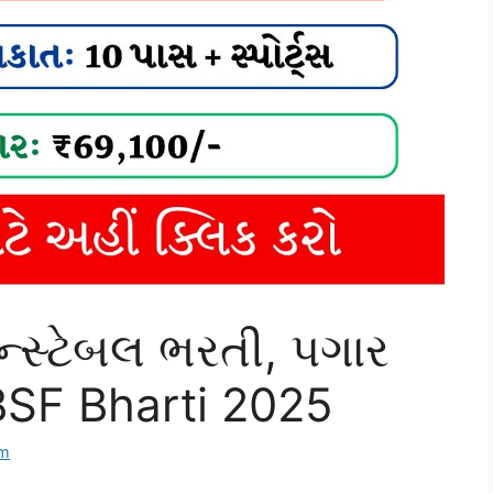
ન્સ્ટેબલ ભરતી, પગાર
 BSF Bharti 2025
om